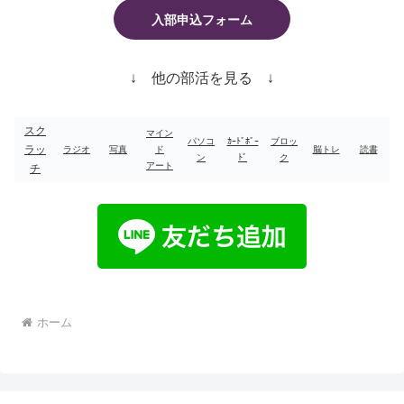
入部申込フォーム
↓ 他の部活を見る ↓
スク
マイン
パソコ
ｶｰﾄﾞﾎﾞｰ
ブロッ
ラッ
ラジオ
写真
ド
脳トレ
読書
ン
ﾄﾞ
ク
アート
チ
ホーム