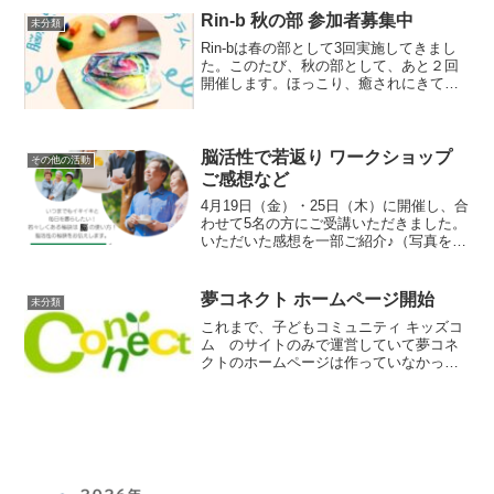
させていただきました！学年ごとに計６
Rin-b 秋の部 参加者募集中
未分類
回させていただくこと...
Rin-bは春の部として3回実施してきまし
た。このたび、秋の部として、あと２回
開催します。ほっこり、癒されにきてく
ださい。11月12日（土）10時～11時半12
月 3日（土）10時～11時半場所はどちら
の買いも リードあしや です。お申込
み...
脳活性で若返り ワークショップ
その他の活動
ご感想など
4月19日（金）・25日（木）に開催し、合
わせて5名の方にご受講いただきました。
いただいた感想を一部ご紹介♪（写真を撮
るのを忘れておりました、残念です💦）
●・●・●型式貼らずとてもわかりやすい
内容でした。動物脳と人間脳のお話を元
夢コネクト ホームページ開始
未分類
に、生き物の...
これまで、子どもコミュニティ キッズコ
ム のサイトのみで運営していて夢コネ
クトのホームページは作っていなかった
のですが、これから活動を広げていくに
あたり、やっと作ってみました。まだま
だ改良したいところはたくさんあります
のでこれから少しずつ手...