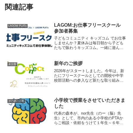
関連記事
LAGOM:お仕事フリースクール
LAGOM PLATs
参加者募集
子どもコミュニティ キッズコム でお仕事
しませんか？夏休みは毎日朝から子ども
たちで賑わうキッズコム。一緒に遊んで
くれたり、勉強をみてくれたり、洗い物
やお掃除、さまざまな活動の準備やサポ
ートのお仕事を体験し社会と繋がる【お
新年のご挨拶
未分類
仕事フリースクール】...
2026年がスタートしました。今年は、新
たにフリースクールとしての開校や中学
校部活動への参入など新たな取り組みが
スタートします。精一杯学びながら努め
てまいりますのでどうぞよろしくお願い
します。
小学校で授業をさせていただきま
その他の活動
した
代表の森本が、nor先生（のー（脳）先
生）として、市内のある小学校のPTAか
らご相談・依頼をうけて１年生～６年生
までを対象に「デジタル機器との付き合
い方」について脳科学の観点から授業を